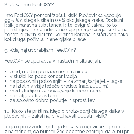
8. Zakaj ime FeelOXY?
Ime FeelOXY pomeni ‘začuti kisik’. Pločevinka vsebuje
99,5 % čistega kisika in 0,5% okoljskega zraka. Dodatni
kisik je naravna substanca, ki te ‘dvigne’, takrat ko to
potrebuješ. Dodatni kisik ne daje površinskega ‘sunka’ na
centralni živčni sistem, ker nima kofeina in sladkorja, tako
kot druga poživila in energijske pijače.
9. Kdaj naj uporabljam FeelOXY?
FeelOXY se uporablja v naslednjih situacijah:
pred, med in po napornem treningu
v službi, ko pade koncentracija
na poslovnih potovanjih – za zmanjšanje jet – lag-a
na izletih v višje ležeče predele (nad 2000 m)
med študijem za povečanje koncentracije
na daljši poti z avtom
za splošno dobro počutje in sprostitev.
10. Kako ste prišli na idejo o proizvodnji čistega kisika v
pločevinki – zakaj naj bi vdihavali dodatni kisik?
Ideja o proizvodnji čistega kisika v pločevinki se je rodila
z namenom, da bi imeli več dodatne energije, da bi bili pri