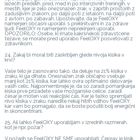
ležečih predelih, pred, med in po intenzivnih treningih, v
mestih, kjer je zelo onezsnažen zrak, v zaprtih prostorih z
zadušljivim zrakom, po daljši poti z letalom, na daljši poti
z avtom, po zabavah. Upoštevajte, da je FeelOXY
namenjen občasni uporabi, s prekinitvami in za zdrave
ljudi. FeelOXY ni namenjenn neprekinjeni uporabi.
OPOZORILO: Osebe, ki imate kakršnekoli zdravstcene
težave, se morate pred uporabo FeelOXY posvetovati z
zdravnikom.
24. Zakaj bi moral biti zaskrbljen glede nivoja kisika v
krvi?
Vaše telo je zasnovano tako, da deluje na 21% kisika v
zraku, ki ga dihate. Onesnažen zrak običajno vsebuje
manj kot 21% kisika, kar lahko ovira optimalno delovanje
vaših celic. Najpomembneje je, da so zaradi pomanjkanja
kiska prve prizadete vaše možganske celice, zaradi
česar je moten vaš reakcijski čas. Ker je težko spremljati
nivo kisika v zraku, naredite nekaj hitrih vdihov FeelOXY,
kar vam bo pomagalo, da se boste počutili bolj energični
in skoncentrirani.
25. Ali lahko FeelOXY uporabljam v izrednih razmerah,
kot je npr. požar?
V požarih se FeelOXY NE SME uporabljati. Čeprav je kisik