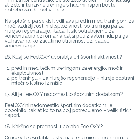
ali zelo intenzivne treninge s hudimi napori boste
potrebovali do pet vdihov.
Na splošno pa se kisik vdihava pred in med treningom za
moč, vzdržljivost in eksplozivnost, po treningu pa za
hitrejšo regeneracijo. Kadar kisik potrebujemo za
koncentracijo oziroma na daljši poti z avtom idr., pa ga
vdihavamo, ko začutimo utrujenost oz. padec
koncentracije.
16. Kdaj se FeelOXY uporablja pri športni aktivnosti?
pred in med težkim treningom za energijo, moč in
eksplozivnost
po treningu – za hitrejšo regeneracijo – hitreje odstrani
mlečno kislino iz mišic
17. Ali je FeelOXY nadomestilo športnim dodatkom?
FeelOXY ni nadomestilo športnim dodatkom, je
dopolnilo, takrat ko to najbolj potrebujemo – veliki fizični
napori.
18. Kakšne so prednosti uporabe FeelOXY?
Celice v telesu lahko ustvarjajo energijo samo, če imajo