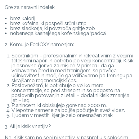
Gre za naravni izdelek:
brez kalorij
brez kofeina, ki pospeši srčni utrip
brez sladkorja, ki povzroča gnitje zob
nobenega kasnejšega kofeinskega ‘padca’
2. Komu je FeelOXY namenjen:
Športnikom – profesionalnim in rekreativnim z večjimi
telesnimi napori in potrebo po večji koncentraciji. Kisik
je osnovno gorivo za mišice. V primeru, da ga
vdihavamo pred in med treningom, se poveča
učinkovitost in moč, če ga vdihavamo po treningu,pa
skrajšamo regeneracijski čas.
Poslovnežem, ki potrebujejo veliko mere
koncentracije, so pod stresom in so pogosto na
poslovnih potovanjih z letali – dodatni kisik zmanjša
jet – leg.
Planincem, ki obiskujejo gore nad 2000 m.
V lepotne namene za boljše počutje in svež videz.
Ljudem v mestih, kjer je zelo onesnažen zrak.
3. Ali je kisik vnetljiv?
Ne. Kisik sam po sebi ni vnetljiv, v nasprotju s splošnim