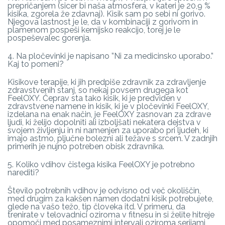
prepričanjem (sicer bi naša atmosfera, v kateri je 20,9 %
kisika, zgorela že zdavnaj). Kisik sam po sebi ni gorivo.
Njegova lastnost je le, da v kombinaciji z gorivom in
plamenom pospeši kemijsko reakcijo, torej je le
pospeševalec gorenja.
4. Na pločevinki je napisano ”Ni za medicinsko uporabo.”
Kaj to pomeni?
Kisikove terapije, ki jih predpiše zdravnik za zdravljenje
zdravstvenih stanj, so nekaj povsem drugega kot
FeelOXY. Čeprav sta tako kisik, ki je predviden v
zdravstvene namene in kisik, ki je v pločevinki FeelOXY,
izdelana na enak način, je FeelOXY zasnovan za zdrave
ljudi, ki želijo dopolniti ali izboljšati nekatera dejstva v
svojem življenju in ni namenjen za uporabo pri ljudeh, ki
imajo astmo, pljučne bolezni ali težave s srcem. V zadnjih
primerih je nujno potreben obisk zdravnika.
5. Koliko vdihov čistega kisika FeelOXY je potrebno
narediti?
Število potrebnih vdihov je odvisno od več okoliščin,
med drugim za kakšen namen dodatni kisik potrebujete,
glede na vašo težo, tip človeka itd. V primeru, da
trenirate v telovadnici oziroma v fitnesu in si želite hitreje
opomoči med posameznimi intervali oziroma serijami,