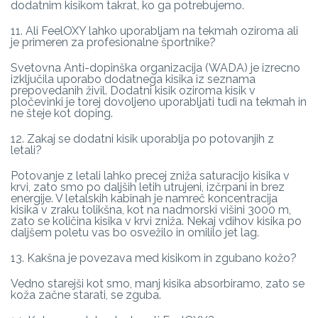
dodatnim kisikom takrat, ko ga potrebujemo.
11. Ali FeelOXY lahko uporabljam na tekmah oziroma ali
je primeren za profesionalne športnike?
Svetovna Anti-dopinška organizacija (WADA) je izrecno
izključila uporabo dodatnega kisika iz seznama
prepovedanih živil. Dodatni kisik oziroma kisik v
pločevinki je torej dovoljeno uporabljati tudi na tekmah in
ne šteje kot doping.
12. Zakaj se dodatni kisik uporablja po potovanjih z
letali?
Potovanje z letali lahko precej zniža saturacijo kisika v
krvi, zato smo po daljših letih utrujeni, izčrpani in brez
energije. V letalskih kabinah je namreč koncentracija
kisika v zraku tolikšna, kot na nadmorski višini 3000 m,
zato se količina kisika v krvi zniža. Nekaj vdihov kisika po
daljšem poletu vas bo osvežilo in omililo jet lag.
13. Kakšna je povezava med kisikom in zgubano kožo?
Vedno starejši kot smo, manj kisika absorbiramo, zato se
koža začne starati, se zguba.