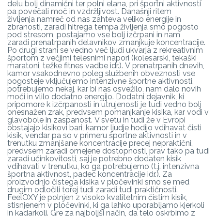
delu bolj dinamični ter polni elana, pri športni aktivnosti
pa povečali moč in vzdržljivost. Današnji ritem
življenja namreč od nas zahteva veliko energije in
zbranosti, zaradi hitrega tempa življenja smo pogosto
pod stresom, postajamo vse bolj izčrpani in nam
zaradi prenatrpanih delavnikov zmanjkuje koncentracije.
Po drugi strani se vedno več ljudi ukvarja z rekreativnim
športom z večjimi telesnimi napori (kolesarski, tekaški
maratoni, težke fitnes vadbe idr.). V prenatrpanih dnevih,
kamor vsakodnevno poleg službenih obveznosti vse
pogosteje vključujemo intenzivne športne aktivnosti,
potrebujemo nekaj, kar bi nas osvežilo, nam dalo novih
moči in vlilo dodatno energijo. Dodatni dejavnik, ki
pripomore k izčrpanosti in utrujenosti je tudi vedno bolj
onesnažen zrak, predvsem pomanjkanje kisika, kar vodi v
glavobole in zaspanost. V svetu in tudi že v Evropi
obstajajo kisikovi bari, kamor ljudje hodijo vdihavat čisti
kisik, vendar pa so v primeru športne aktivnosti in v
trenutku zmanjšane koncentracije precej nepraktični,
predvsem zaradi omejene dostopnosti, prav tako pa tudi
zaradi učinkovitosti, saj je potrebno dodaten kisik
vdihavati v trenutku, ko ga potrebujemo (t.j. intenzivna
športna aktivnost, padec koncentracije idr.). Za
proizvodnjo čistega kisika v pločevinki smo se med
drugim odločili torej tudi zaradi tudi praktičnosti.
FeelOXY je polnjen z visoko kvalitetnim čistim kisik,
stisnjenem v pločevinki, ki ga lahko uporabljamo kjerkoli
in kadarkoli. Gre za najboljši način, da telo oskrbimo z