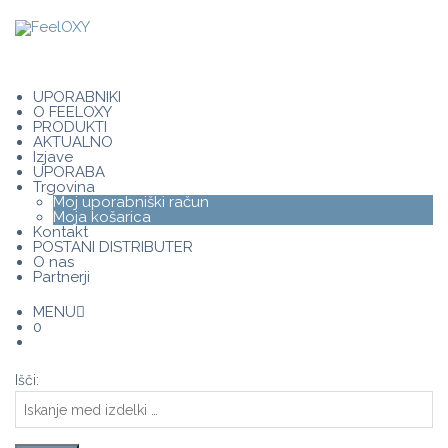
UPORABNIKI
O FEELOXY
PRODUKTI
AKTUALNO
Izjave
UPORABA
Trgovina
Moj uporabniški račun
Moja košarica
Kontakt
POSTANI DISTRIBUTER
O nas
Partnerji
MENU
0
Išči: