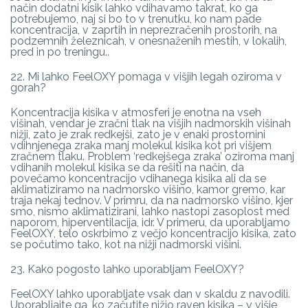
način dodatni kisik lahko vdihavamo takrat, ko ga
potrebujemo, naj si bo to v trenutku, ko nam pade
koncentracija, v zaprtih in neprezračenih prostorih, na
podzemnih železnicah, v onesnaženih mestih, v lokalih,
pred in po treningu..
22. Mi lahko FeelOXY pomaga v višjih legah oziroma v
gorah?
Koncentracija kisika v atmosferi je enotna na vseh
višinah, vendar je zračni tlak na višjih nadmorskih višinah
nižji, zato je zrak redkejši, zato je v enaki prostornini
vdihnjenega zraka manj molekul kisika kot pri višjem
zračnem tlaku. Problem ‘redkejšega zraka’ oziroma manj
vdihanih molekul kisika se da rešiti na način, da
povečamo koncentracijo vdihanega kisika ali da se
aklimatiziramo na nadmorsko višino, kamor gremo, kar
traja nekaj tednov. V primru, da na nadmorsko višino, kjer
smo, nismo aklimatizirani, lahko nastopi zasoplost med
naporom, hiperventilacija, idr. V primeru, da uporabljamo
FeelOXY, telo oskrbimo z večjo koncentracijo kisika, zato
se počutimo tako, kot na nižji nadmorski višini.
23. Kako pogosto lahko uporabljam FeelOXY?
FeelOXY lahko uporabljate vsak dan v skaldu z navodili.
Uporabljajte ga, ko začutite nižjo raven kisika – v višje