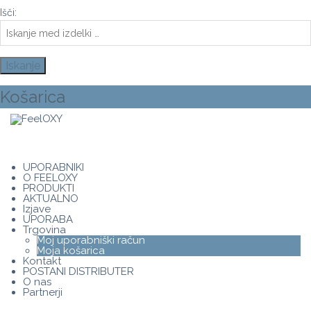
Išči:
Košarica
UPORABNIKI
O FEELOXY
PRODUKTI
AKTUALNO
Izjave
UPORABA
Trgovina
Moj uporabniški račun
Moja košarica
Kontakt
POSTANI DISTRIBUTER
O nas
Partnerji