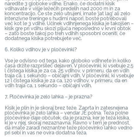
naredite 3 globoke vdihe. Enako, če dodatni kisik
vdihavate v višje ležečih predelih nad 2000 m in za
koncentracijo. Če ste zelo utrujeni, imate ‘jat lag’ ali zelo
intenzivne treninge s hudimi napori, boste potrebovali
več kot le 3 vdihe. Učinek vdihnjenega kisika je takojšen –
kisik gre pri vdihu skozi pljuča neposredno v krvni obtok
– zato boste takoj po treh vdihih sposobni oceniti, če
dodatnega kisika potrebujete več.
6. Koliko vdihov je v pločevinki?
Vse je odvisno od tega, kako globoko vdihnete in koliko
časa držite razpršilec dejaven. V pločevinki, ki vsebuje 2,5
l čistega kisika je za ca. 25 vdihov, v primeru, da en vdih
traja ca. 1 sekundo – običajni vdih. V pločevinki, ki vsebuje
12 l čistega kisika je za ca. 120 vdihov, v primeru, da en
vdih traja ca. 1 sekundo – običajni vdih.
7. Pločevinka je zelo lahka – je prazna?
Kisik je plin in je skoraj brez teže. Zaprta in zatesnejena
pločevinka je zelo lahka – vendar JE polna. Teža polne
pločevinke daje občutek, da je prazna, ker je teža kisika,
ki je v njej, skoraj nezaznavna. Ravno v tem je prednost,
da imate zaradi neznantne teže pločevinko lahko vedno
pri sebi in vas ne ovira dodatna teža.