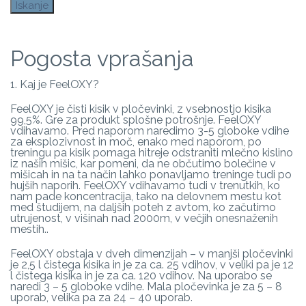
Pogosta vprašanja
1. Kaj je FeelOXY?
FeelOXY je čisti kisik v pločevinki, z vsebnostjo kisika
99,5%. Gre za produkt splošne potrošnje. FeelOXY
vdihavamo. Pred naporom naredimo 3-5 globoke vdihe
za eksplozivnost in moč, enako med naporom, po
treningu pa kisik pomaga hitreje odstraniti mlečno kislino
iz naših mišic, kar pomeni, da ne občutimo bolečine v
mišicah in na ta način lahko ponavljamo treninge tudi po
hujših naporih. FeelOXY vdihavamo tudi v trenutkih, ko
nam pade koncentracija, tako na delovnem mestu kot
med študijem, na daljših poteh z avtom, ko začutimo
utrujenost, v višinah nad 2000m, v večjih onesnaženih
mestih..
FeelOXY obstaja v dveh dimenzijah – v manjši pločevinki
je 2,5 l čistega kisika in je za ca. 25 vdihov, v veliki pa je 12
l čistega kisika in je za ca. 120 vdihov. Na uporabo se
naredi 3 – 5 globoke vdihe. Mala pločevinka je za 5 – 8
uporab, velika pa za 24 – 40 uporab.