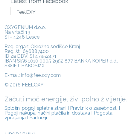
Latest from Facebook
FeelOXY
OXYGENIUM d.o.o.
Na vrtači 13
SI - 4248 Lesce
Reg. organ: Okrožno sodišče Kranj
Reg. št.: 656887400
ID za DDV: SI 47452471
IBAN SI56 1010 0005 2952 877 BANKA KOPER d.d.,
SWIFT BAKOSI2X
E-mail: info@feeloxy.com
© 2016 FEELOXY
Začuti moč energije, živi polno življenje.
Splošni pogoji spletne strani
I
Pravilnik o zasebnosti
I
Pogoji nakupa, načini plačila in dostava
I
Pogosta
vprašanja
I
Partnerji