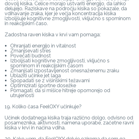
dovolj kisika. Celice morajo ustvariti energijo, da lahko
delujejo. Raziskave na področju kisika so pokazale, da
vdihavanje zraka, kjer je večja koncentracija kisika
izboljšuje kognitivne zmogljivosti, vključno s spominom
in reakcijskim časo.
Zadostna raven kisika v krvi vam pomaga:
Ohranjati energijo in vitalnost
Zmanjševati stres
Povečati budnost
Izboljšati kognitivne zmogljivosti, vključno s
spominom in reakcijskim časom
Zmanjšati izpostavljenost onesnaženemu zraku
Ublažiti učinke jet laga
Spopadati se z višinskimi težavami
Optimizirati športne dosežke
Pomagati, da si mišice hitreje opomorejo od
utrujenosti
19. Koliko časa FeelOXY učinkuje?
Učinek dodatnega kisika traja različno dolgo, odvisno od
posameznika, aktivnosti, namena uporabe, začetne ravni
kisika v krvi in načina vdiha.
20. Kako vem, da FeelOXY deluje oziroma da sem ga