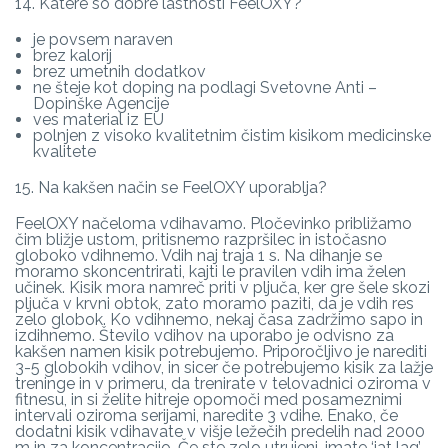
14. Katere so dobre lastnosti FeelOXY?
je povsem naraven
brez kalorij
brez umetnih dodatkov
ne šteje kot doping na podlagi Svetovne Anti –
Dopinške Agencije
ves material iz EU
polnjen z visoko kvalitetnim čistim kisikom medicinske
kvalitete
15. Na kakšen način se FeelOXY uporablja?
FeelOXY načeloma vdihavamo. Pločevinko približamo
čim bližje ustom, pritisnemo razpršilec in istočasno
globoko vdihnemo. Vdih naj traja 1 s. Na dihanje se
moramo skoncentrirati, kajti le pravilen vdih ima želen
učinek. Kisik mora namreč priti v pljuča, ker gre šele skozi
pljuča v krvni obtok, zato moramo paziti, da je vdih res
zelo globok. Ko vdihnemo, nekaj časa zadržimo sapo in
izdihnemo. Število vdihov na uporabo je odvisno za
kakšen namen kisik potrebujemo. Priporočljivo je narediti
3-5 globokih vdihov, in sicer če potrebujemo kisik za lažje
treninge in v primeru, da trenirate v telovadnici oziroma v
fitnesu, in si želite hitreje opomoči med posameznimi
intervali oziroma serijami, naredite 3 vdihe. Enako, če
dodatni kisik vdihavate v višje ležečih predelih nad 2000
m in za koncentracijo. Če ste zelo utrujeni, imate ‘jat lag’