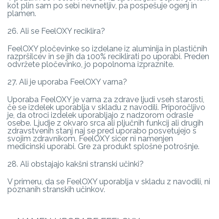
kot plin sam po sebi nevnetljiv, pa pospešuje ogenj in
plamen.
26. Ali se FeelOXY reciklira?
FeelOXY pločevinke so izdelane iz aluminija in plastičnih
razpršilcev in se jih da 100% reciklirati po uporabi. Preden
odvržete pločevinko, jo popolnoma izpraznite.
27. Ali je uporaba FeelOXY varna?
Uporaba FeelOXY je varna za zdrave ljudi vseh starosti,
če se izdelek uporablja v skladu z navodili. Priporočljivo
je, da otroci izdelek uporabljajo z nadzorom odrasle
osebe. Ljudje z okvaro srca ali pljučnih funkcij ali drugih
zdravstvenih stanj naj se pred uporabo posvetujejo s
svojim zdravnikom. FeelOXY sicer ni namenjen
medicinski uporabi. Gre za produkt splošne potrošnje.
28. Ali obstajajo kakšni stranski učinki?
V primeru, da se FeelOXY uporablja v skladu z navodili, ni
poznanih stranskih učinkov.