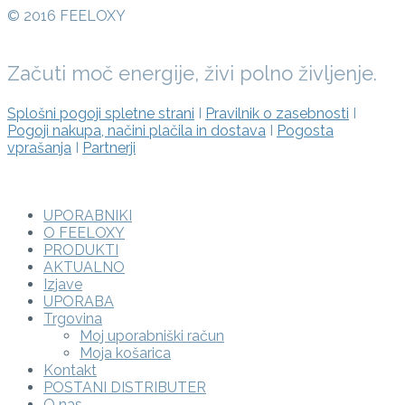
© 2016 FEELOXY
Začuti moč energije, živi polno življenje.
Splošni pogoji spletne strani
I
Pravilnik o zasebnosti
I
Pogoji nakupa, načini plačila in dostava
I
Pogosta
vprašanja
I
Partnerji
UPORABNIKI
O FEELOXY
PRODUKTI
AKTUALNO
Izjave
UPORABA
Trgovina
Moj uporabniški račun
Moja košarica
Kontakt
POSTANI DISTRIBUTER
O nas