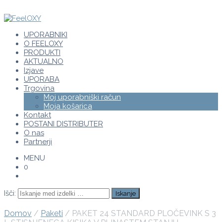
UPORABNIKI
O FEELOXY
PRODUKTI
AKTUALNO
Izjave
UPORABA
Trgovina
Moj uporabniški račun
Moja košarica
Kontakt
POSTANI DISTRIBUTER
O nas
Partnerji
MENU
0
Išči:
Domov
/
Paketi
/ PAKET 24 STANDARD PLOČEVINK S 3