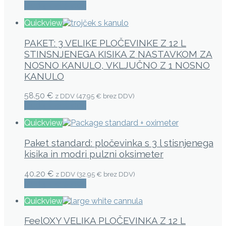
Dodaj v košarico
Quickview
PAKET: 3 VELIKE PLOČEVINKE Z 12 L
STINSNJENEGA KISIKA Z NASTAVKOM ZA
NOSNO KANULO, VKLJUČNO Z 1 NOSNO
KANULO
58.50 €
z DDV (
47.95 €
brez DDV)
Dodaj v košarico
Quickview
Paket standard: pločevinka s 3 l stisnjenega
kisika in modri pulzni oksimeter
40.20 €
z DDV (
32.95 €
brez DDV)
Dodaj v košarico
Quickview
FeelOXY VELIKA PLOČEVINKA Z 12 L