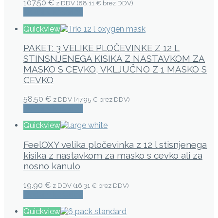
107.50 €
z DDV (
88.11 €
brez DDV)
Dodaj v košarico
Quickview
PAKET: 3 VELIKE PLOČEVINKE Z 12 L
STINSNJENEGA KISIKA Z NASTAVKOM ZA
MASKO S CEVKO, VKLJUČNO Z 1 MASKO S
CEVKO
58.50 €
z DDV (
47.95 €
brez DDV)
Dodaj v košarico
Quickview
FeelOXY velika pločevinka z 12 l stisnjenega
kisika z nastavkom za masko s cevko ali za
nosno kanulo
19.90 €
z DDV (
16.31 €
brez DDV)
Dodaj v košarico
Quickview