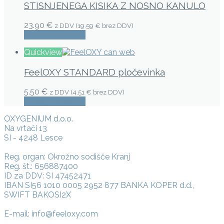
STISNJENEGA KISIKA Z NOSNO KANULO
23.90 €
z DDV (
19.59 €
brez DDV)
Dodaj v košarico
Quickview
FeelOXY STANDARD pločevinka
5.50 €
z DDV (
4.51 €
brez DDV)
Dodaj v košarico
OXYGENIUM d.o.o.
Na vrtači 13
SI - 4248 Lesce
Reg. organ: Okrožno sodišče Kranj
Reg. št.: 656887400
ID za DDV: SI 47452471
IBAN SI56 1010 0005 2952 877 BANKA KOPER d.d.,
SWIFT BAKOSI2X
E-mail: info@feeloxy.com