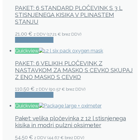
PAKET: 6 STANDARD PLOČEVINK S 3 L
STISNJENEGA KISIKA V PLINASTEM
STANJU
21.00 €
z DDV (
17.21 €
brez DDV)
Dodaj v košarico
Quickview
PAKET: 6 VELIKIH PLOČEVINK Z
NASTAVKOM ZA MASKO S CEVKO SKUPAJ
Z ENO MASKO S CEVKO
110.50 €
z DDV (
90.57 €
brez DDV)
Dodaj v košarico
Quickview
Paket: velika pločevinka z 12 l stisnjenega
kisika in modri pulzni oksimeter
54.50 €
z DDV (
44.67 €
brez DDV)